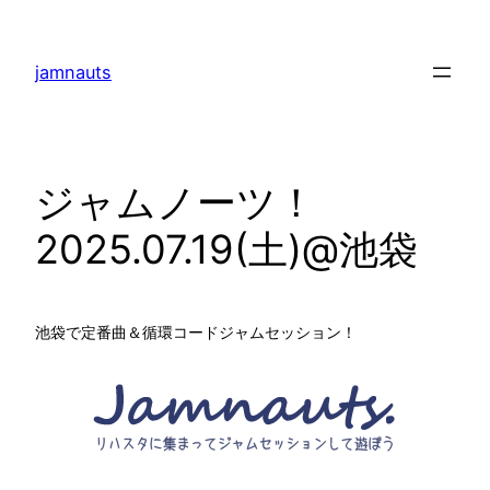
内
容
jamnauts
を
ス
キ
ッ
ジャムノーツ！
プ
2025.07.19(土)@池袋
池袋で定番曲＆循環コードジャムセッション！