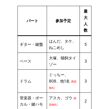
最
大
パート
参加予定
人
数
はんだ、タケ、
ギター・鍵盤
5
ねこめし
大塚、猫飼タイ
ベース
3
ゾー
ぐっちー、
ドラム
808、他1名
3
満員
御礼!
管楽器・ボー
アスカ、ゴウ
満
2
カル・鍵ハモ
員御礼!