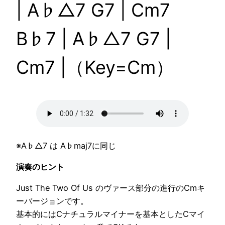
| A♭△7 G7 | Cm7
B♭7 | A♭△7 G7 |
Cm7 |（Key=Cm）
※A♭△7 は A♭maj7に同じ
演奏のヒント
Just The Two Of Us のヴァース部分の進行のCmキ
ーバージョンです。
基本的にはCナチュラルマイナーを基本としたCマイ